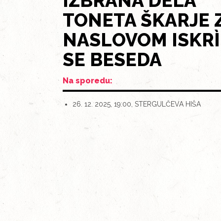
IZBRANA DELA
TONETA ŠKARJE 
NASLOVOM ISKRÌ
SE BESEDA
Na sporedu:
26. 12. 2025, 19:00, STERGULČEVA HIŠA