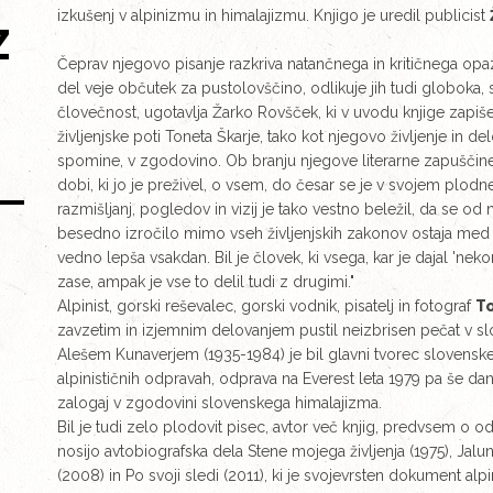
izkušenj v alpinizmu in himalajizmu. Knjigo je uredil publicist
Z
Čeprav njegovo pisanje razkriva natančnega in kritičnega opazo
del veje občutek za pustolovščino, odlikuje jih tudi globoka,
človečnost, ugotavlja Žarko Rovšček, ki v uvodu knjige zapiš
življenjske poti Toneta Škarje, tako kot njegovo življenje in d
spomine, v zgodovino. Ob branju njegove literarne zapuščin
dobi, ki jo je preživel, o vsem, do česar se je v svojem plodn
razmišljanj, pogledov in vizij je tako vestno beležil, da se o
besedno izročilo mimo vseh življenjskih zakonov ostaja med
vedno lepša vsakdan. Bil je človek, ki vsega, kar je dajal 'nekor
zase, ampak je vse to delil tudi z drugimi."
Alpinist, gorski reševalec, gorski vodnik, pisatelj in fotograf
To
zavzetim in izjemnim delovanjem pustil neizbrisen pečat v s
Alešem Kunaverjem (1935-1984) je bil glavni tvorec slovensk
alpinističnih odpravah, odprava na Everest leta 1979 pa še dane
zalogaj v zgodovini slovenskega himalajizma.
Bil je tudi zelo plodovit pisec, avtor več knjig, predvsem o od
nosijo avtobiografska dela Stene mojega življenja (1975), J
(2008) in Po svoji sledi (2011), ki je svojevrsten dokument alp