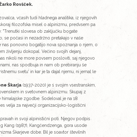
Žarko Rovšček.
valca, včasih tudi hladnega analitika, iz njegovih
 skoraj filozofska misel o alpinizmu, predvsem pa
e: "Trenutki slovesa ob zaključku bogate
elo, se počasi in nezadržno pretakajo v naše
e nas ponovno bogatijo nova spoznanja o njem, o
em življenju dokopal. Večino svojih dejanj,
d nas nikoli ne more povsem posloviti, saj njegovo
 nami, nas spodbuja in nam ob prebiranju še
istnemu svetu' in kar je ta dajal njemu, ni jemal le
ne Škarja
(1937-2020) je s svojim vsestranskim,
lovenskem in svetovnem alpinizmu. Skupaj z
e himalajske zgodbe. Sodeloval je na 18
s velja za največji organizacijsko-logistični
pravah in svoji alpinistični poti. Njegov podpis
alung Kang (1987), Kangčendzenga, gora usode
inizma Škarjeve dobe. Bil je soavtor številnih