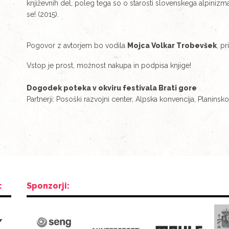
književnih del, poleg tega so o starosti slovenskega alpinizm
se! (2015).
Pogovor z avtorjem bo vodila
Mojca Volkar Trobevšek
, p
Vstop je prost, možnost nakupa in podpisa knjige!
Dogodek poteka v okviru festivala Brati gore
Partnerji: Posoški razvojni center, Alpska konvencija, Planins
:
Sponzorji: