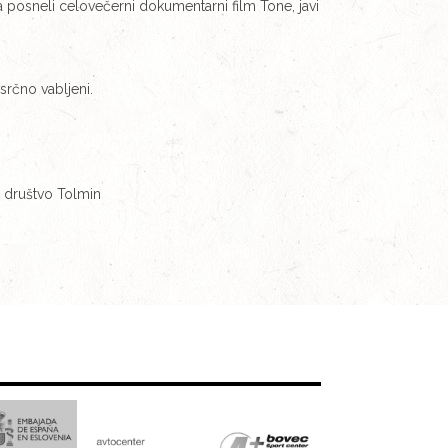
a posneli celovečerni dokumentarni film Tone, javi
risrčno vabljeni.
ko društvo Tolmin