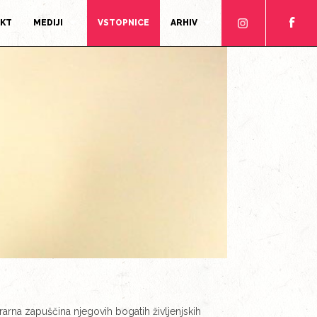
f
AKT
MEDIJI
VSTOPNICE
ARHIV
rarna zapuščina njegovih bogatih življenjskih