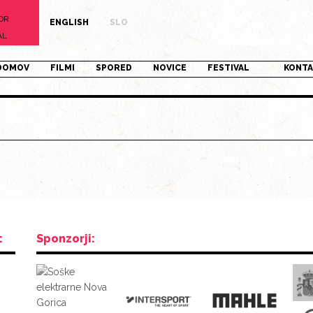
OR
ENGLISH
SLO
AL
DOMOV
FILMI
SPORED
NOVICE
FESTIVAL
KONT
:
Sponzorji: