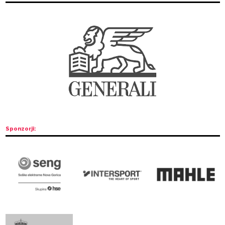
leto!«
Glavni sponzor: