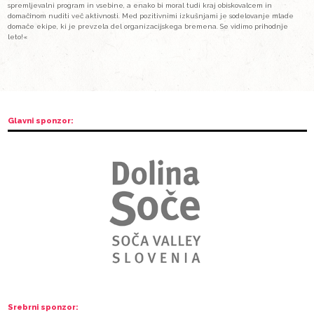
un rêve blanc)
, najboljši domači pa
Ena za reko: Zgodba 
Film Yukon, bele sanje spremlja francoskega fotografa Jérémia 
ekstremnih zimskih razmerah s pulko in šotorom odpravi na s
bi v objektiv ujel gorske koze.
Ena za reko: Zgodba Save režiserja Rožleta Bregarja in produ
prikaže potovanje štirih kajakašev od obeh izvirov najdaljše
Hrvaško. Kajakaši po poti vzorčijo vodo, štejejo vodne ptice in 
preteklost, temno zgodovino, barvito sedanjost in negotovo pr
Oba filma prejmeta nagrado v višini: 450 eurov.
Z vizijo naprej... (izsek misli, krajša verzija..) ...
»Trije filmski večeri festivala so tako za nas kot za publiko že 
bil izbor filmov zares kakovosten. Ob tem smo izvedli poskus 
vsebinami, namesto filmom smo se posvetili knjigam. Nadaljeva
poskusili še kaj novega, radi bi se približali tudi mlajšemu obč
Med drugim smo na okrogli mizi nadaljevali temo o trajnostni m
Alpah. A resnici na ljubo je to v Posočju težava le v špici pol
Bovec večino časa zaspan kraj. Mi imamo vizijo, festivalu vsak
spremljevalni program in vsebine, a enako bi moral tudi kraj 
domačinom nuditi več aktivnosti. Med pozitivnimi izkušnjami
domače ekipe, ki je prevzela del organizacijskega bremena. 