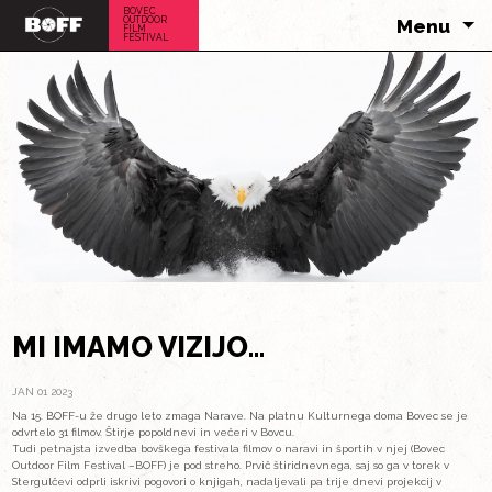
BOVEC
OUTDOOR
FILM
FESTIVAL
ENGLISH
DOMOV
SLO
FILMI
SPORED
NOVICE
FESTIVAL
KONTAKT