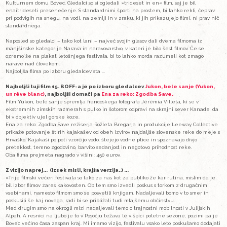
MI IMAMO VIZIJO...
MEDIJI
JAN 01 2023
Na 15. BOFF-u že drugo leto zmaga Narave. Na platnu Kultu
VSTOPNICE
odvrtelo 31 filmov. Štirje popoldnevi in večeri v Bovcu.
Tudi petnajsta izvedba bovškega festivala filmov o naravi in šp
Outdoor Film Festival –BOFF) je pod streho. Prvič štiridnevnega
ARHIV
Stergulčevi odprli iskrivi pogovori o knjigah, nadaljevali pa tri
Kulturnem domu Bovec. Gledalci so si ogledali »trideset in en« 
enaitrideseti presenečenje. S standardnimi športi na prostem,
pri podvigih na snegu, na vodi, na zemlji in v zraku, ki jih prik
standardnega.
Naposled so gledalci – tako kot lani – največ svojih glasov dal
manjšinske kategorije Narava in naravovarstvo, v kateri je bilo
ozremo še na plakat letošnjega festivala, bi to lahko morda 
narave nad človekom.
Najboljša filma po izboru gledalcev sta ...
Najboljši tuji film 15. BOFF-a je po izboru gledalcev
Jukon