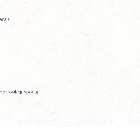
n)
Kanal)
 pokrovitelji: spodaj