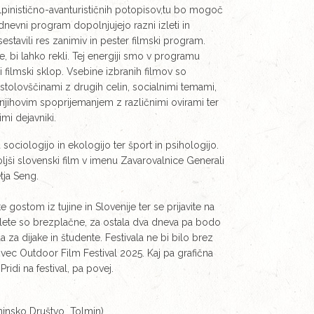
lpinistično-avanturističnih potopisov,tu bo mogoč
dnevni program dopolnjujejo razni izleti in
estavili res zanimiv in pester filmski program.
e, bi lahko rekli. Tej energiji smo v programu
i filmski sklop. Vsebine izbranih filmov so
tolovščinami z drugih celin, socialnimi temami,
ihovim spoprijemanjem z različnimi ovirami ter
mi dejavniki.
 sociologijo in ekologijo ter šport in psihologijo.
ljši slovenski film v imenu Zavarovalnice Generali
tja Seng.
gostom iz tujine in Slovenije ter se prijavite na
izlete so brezplačne, za ostala dva dneva pa bodo
 za dijake in študente. Festivala ne bi bilo brez
Bovec Outdoor Film Festival 2025. Kaj pa grafična
idi na festival, pa povej.
aninsko Društvo Tolmin)