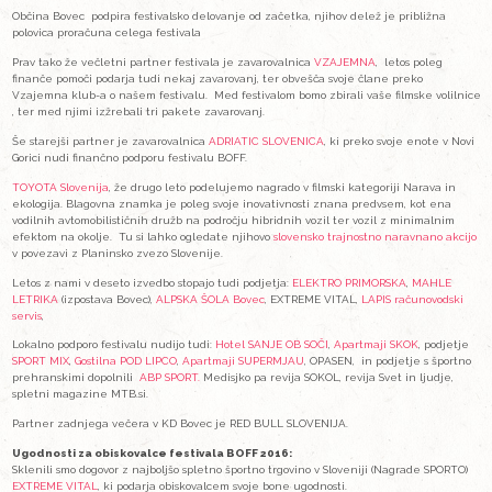
STARI, A TUDI NOVI
MEDIJI
DEC 13 2016
Brez njih ne bi bilo festivala. Sponzorji, donatorji, partnerji
VSTOPNICE
podporo, nekateri ste z nami že od vsega začetka. Letos neka
ugodnosti za obiskovalce festivala.
ARHIV
PRENESI SI
ZLOŽENKO FESTIVALA S PROGRAMOM!
Občina Bovec podpira festivalsko delovanje od začetka, njihov
polovica proračuna celega festivala
Prav tako že večletni partner festivala je zavarovalnica
VZAJ
finanče pomoči podarja tudi nekaj zavarovanj, ter obvešča sv
Vzajemna klub-a o našem festivalu. Med festivalom bomo zbira
, ter med njimi izžrebali tri pakete zavarovanj.
Še starejši partner je zavarovalnica
ADRIATIC SLOVENICA
, ki
Gorici nudi finančno podporu festivalu BOFF.
TOYOTA Slovenija
, že drugo leto podelujemo nagrado v filmski