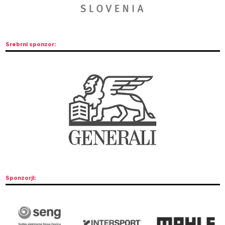
zavarovalnice.
NOVO: Sodelovanje z klubom tolminskih študentov KTŠ
Če si študent in njihov član, ti donirajo 2 eura ob naku
vstopnice za sklop.
Hvala vam, ker se vidimo v BOFF-cu.
Glavni sponzor: